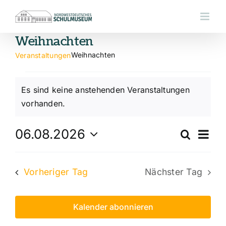
Zum
Inhalt
springen
Weihnachten
Weihnachten
Veranstaltungen
Veranstaltungen
Es sind keine anstehenden Veranstaltungen
für
Hinweis
vorhanden.
6
Ver
06.08.2026
Suche
August,
Veran
Tag
An
Datum
2026
Such
wählen.
Nav
Vorheriger Tag
Nächster Tag
und
Ansic
Kalender abonnieren
Navig